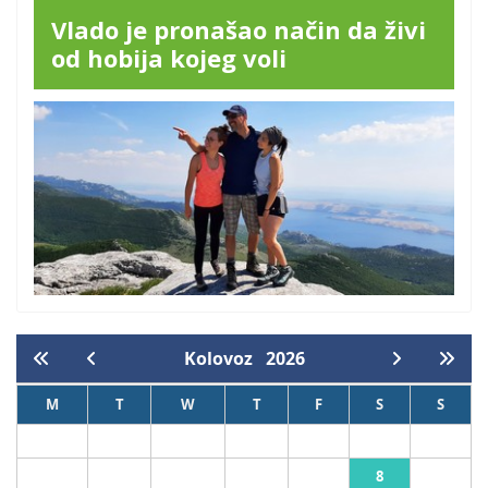
Vlado je pronašao način da živi
od hobija kojeg voli
Kolovoz
2026
M
T
W
T
F
S
S
1
2
8
3
4
5
6
7
9