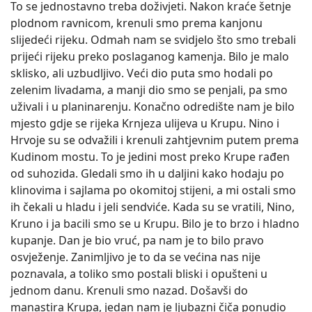
To se jednostavno treba doživjeti. Nakon kraće šetnje
plodnom ravnicom, krenuli smo prema kanjonu
slijedeći rijeku. Odmah nam se svidjelo što smo trebali
prijeći rijeku preko poslaganog kamenja. Bilo je malo
sklisko, ali uzbudljivo. Veći dio puta smo hodali po
zelenim livadama, a manji dio smo se penjali, pa smo
uživali i u planinarenju. Konačno odredište nam je bilo
mjesto gdje se rijeka Krnjeza ulijeva u Krupu. Nino i
Hrvoje su se odvažili i krenuli zahtjevnim putem prema
Kudinom mostu. To je jedini most preko Krupe rađen
od suhozida. Gledali smo ih u daljini kako hodaju po
klinovima i sajlama po okomitoj stijeni, a mi ostali smo
ih čekali u hladu i jeli sendviće. Kada su se vratili, Nino,
Kruno i ja bacili smo se u Krupu. Bilo je to brzo i hladno
kupanje. Dan je bio vruć, pa nam je to bilo pravo
osvježenje. Zanimljivo je to da se većina nas nije
poznavala, a toliko smo postali bliski i opušteni u
jednom danu. Krenuli smo nazad. Došavši do
manastira Krupa, jedan nam je ljubazni čiča ponudio