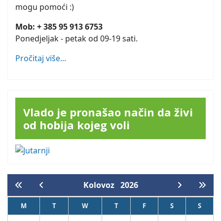
mogu pomoći :)
Mob: + 385 95 913 6753
Ponedjeljak - petak od 09-19 sati.
Pročitaj više...
Vlado je pronašao način da živi
od hobija kojeg voli
Kolovoz
2026
M
T
W
T
F
S
S