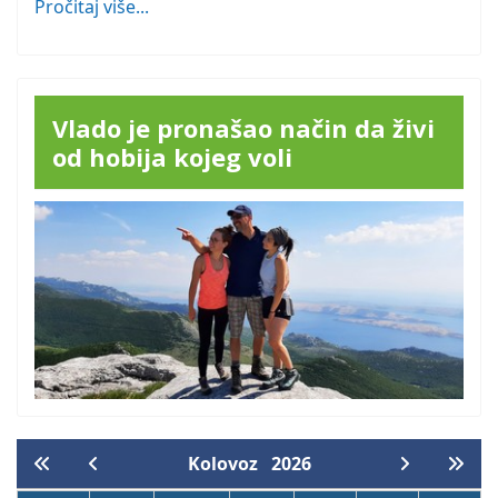
Pročitaj više...
Vlado je pronašao način da živi
od hobija kojeg voli
Kolovoz
2026