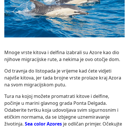
Mnoge vrste kitova i delfina izabrali su Azore kao dio
njihove migracijske rute, a nekima je ovo otočje dom.
Od travnja do listopada je vrijeme kad ćete vidjeti
najviše kitova, jer tada brojne vrste prolaze kraj Azora
na svom migracijskom putu.
Tura na kojoj možete promatrati kitove i delfine,
počinje u marini glavnog grada Ponta Delgada.
Odaberite tvrtku koja udovoljava svim sigurnosnim i
etičkim normama, da se izbjegne uznemiravanje
životinja.
Sea color Azores
je odličan primjer. Očekujte