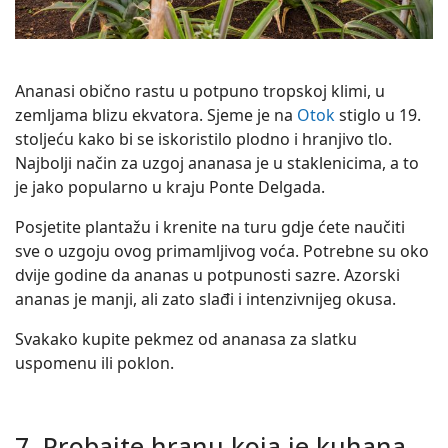
Ananasi obično rastu u potpuno tropskoj klimi, u
zemljama blizu ekvatora. Sjeme je na
Otok
stiglo u 19.
stoljeću kako bi se iskoristilo plodno i hranjivo tlo.
Najbolji način za uzgoj ananasa je u staklenicima, a to
je jako popularno u kraju Ponte Delgada.
Posjetite plantažu i krenite na turu gdje ćete naučiti
sve o uzgoju ovog primamljivog voća. Potrebne su oko
dvije godine da ananas u potpunosti sazre. Azorski
ananas je manji, ali zato slađi i intenzivnijeg okusa.
Svakako kupite pekmez od ananasa za slatku
uspomenu ili poklon.
7. Probajte hranu koja je kuhana