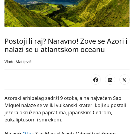
Postoji li raj? Naravno! Zove se Azori i
nalazi se u atlantskom oceanu
Vlado Matijević
Azorski arhipelag sadrži 9 otoka, a na najvećem Sao
Miguel nalaze se veliki vulkanski krateri koji su postali
jezera okružena papratima, japanskim Cedrom,
eukaliptusom i smrekom.
Najveći
Otok
Sao Miguel (sveti Mihovil) veličinom