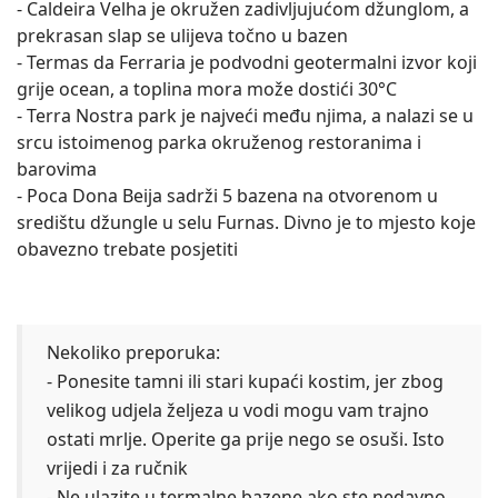
- Caldeira Velha je okružen zadivljujućom džunglom, a
prekrasan slap se ulijeva točno u bazen
- Termas da Ferraria je podvodni geotermalni izvor koji
grije ocean, a toplina mora može dostići 30°C
- Terra Nostra park je najveći među njima, a nalazi se u
srcu istoimenog parka okruženog restoranima i
barovima
- Poca Dona Beija sadrži 5 bazena na otvorenom u
središtu džungle u selu Furnas. Divno je to mjesto koje
obavezno trebate posjetiti
Nekoliko preporuka:
- Ponesite tamni ili stari kupaći kostim, jer zbog
velikog udjela željeza u vodi mogu vam trajno
ostati mrlje. Operite ga prije nego se osuši. Isto
vrijedi i za ručnik
- Ne ulazite u termalne bazene ako ste nedavno