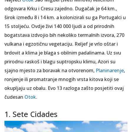
odgovara Krku i Cresu zajedno. Dugačak je 64 km.,
širok između 8 i 14 km. a kolonizirali su ga Portugalci u
15 stoljeću. Ovdje živi 140 000 ljudi a od prirodnih
bogatstava izdvojio bih nekoliko termalnih izvora, 270
vulkana i egzotičnu vegetaciju. Reljef je vrlo oštar i
brdovit a klima je blaga s obilnim padalinama. Uz svu
prirodnu raskoš i blagu suptropsku klimu, Azori su
sjajno mjesto za boravak na otvorenom,
Planinarenje
,
ronjenje ili promatranje mnogih vrsta kitova koji se
okupljaju uz obalu. Evo 13 razloga zašto posjetiti ovaj
čudesan
Otok
.
1. Sete Cidades