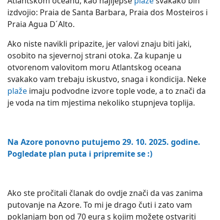
Atlantskom oceanu, kao najljepše
plaže
svakako bih
izdvojio: Praia de Santa Barbara, Praia dos Mosteiros i
Praia Agua D´Alto.
Ako niste navikli pripazite, jer valovi znaju biti jaki,
osobito na sjevernoj strani otoka. Za kupanje u
otvorenom valovitom moru Atlantskog oceana
svakako vam trebaju iskustvo, snaga i kondicija. Neke
plaže
imaju podvodne izvore tople vode, a to znači da
je voda na tim mjestima nekoliko stupnjeva toplija.
N
a Azore ponovno putujemo 29. 10. 2025. godine.
Pogledate plan puta i pripremite se :)
Ako ste pročitali članak do ovdje znači da vas zanima
putovanje na Azore. To mi je drago čuti i zato vam
poklanjam bon od 70 eura s kojim možete ostvariti