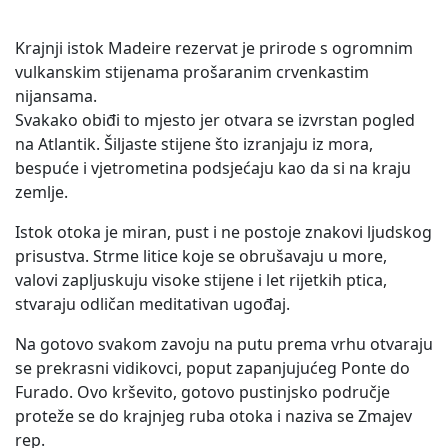
Krajnji istok Madeire rezervat je prirode s ogromnim
vulkanskim stijenama prošaranim crvenkastim
nijansama.
Svakako obiđi to mjesto jer otvara se izvrstan pogled
na Atlantik. Šiljaste stijene što izranjaju iz mora,
bespuće i vjetrometina podsjećaju kao da si na kraju
zemlje.
Istok otoka je miran, pust i ne postoje znakovi ljudskog
prisustva. Strme litice koje se obrušavaju u more,
valovi zapljuskuju visoke stijene i let rijetkih ptica,
stvaraju odličan meditativan ugođaj.
Na gotovo svakom zavoju na putu prema vrhu otvaraju
se prekrasni vidikovci, poput zapanjujućeg Ponte do
Furado. Ovo krševito, gotovo pustinjsko područje
proteže se do krajnjeg ruba otoka i naziva se Zmajev
rep.