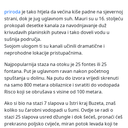
priroda
je tako htjela da većina kiše padne na sjevernoj
strani, dok je jug uglavnom suh. Mauri su u 16. stoljeću
prokopali desetke kanala za navodnjavanje duž
krivudavih planinskih puteva i tako doveli vodu u
sušnija područja.
Svojom ulogom ti su kanali učinili dramatične i
neprohodne lokacije pristupačnima.
Najpopularnija staza na otoku je 25 fontes ili 25
fontana. Put je uglavnom ravan nakon početnog
spuštanja u dolinu. Na putu do izvora vrijedi skrenuti
na samo 800 metara obilaznice i svratiti do vodopada
Risco koji se obrušava s visine od 100 metara.
Ako si bio na stazi 7 slapova u Istri kraj Buzeta, znaš
koliko su čarobni vodopadi u šumi. Ovdje se radi o
stazi 25 slapova usred džungle i dok šećeš, pronaći ćeš
prekrasno poljsko cvijeće, miran potok levada koji te