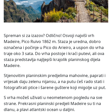
Spreman si za izazov? Odlično! Osvoji najviši vrh
Madeire, Pico Ruivo 1862 m. Staza je uredna, dobro
označena i počinje u Pico do Arieiro, a uspon do vrha
traje oko 3 sata. Do vrha postoje i kraći putevi, ali ova
staza predstavlja najljepši krajolik planinskog dijela
Madeire.
Stjenovitim planinskim predjelima mahovine, paprati i
vrijesak daju zelenu nijansu, a na putu ćeš rado stati i
fotografirati ptice i šarene guštere koji migolje uz put.
S vrha možeš uživati u neometenom pogledu na sve
strane. Prekrasni planinski predjeli Madeire su ti na
dlanu, a plavi atlantski ocean u daljini.