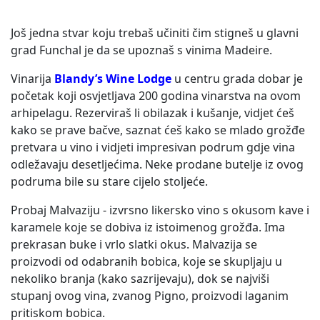
Još jedna stvar koju trebaš učiniti čim stigneš u glavni
grad Funchal je da se upoznaš s vinima Madeire.
Vinarija
Blandy’s Wine Lodge
u centru grada dobar je
početak koji osvjetljava 200 godina vinarstva na ovom
arhipelagu. Rezerviraš li obilazak i kušanje, vidjet ćeš
kako se prave bačve, saznat ćeš kako se mlado grožđe
pretvara u vino i vidjeti impresivan podrum gdje vina
odležavaju desetljećima. Neke prodane butelje iz ovog
podruma bile su stare cijelo stoljeće.
Probaj Malvaziju - izvrsno likersko vino s okusom kave i
karamele koje se dobiva iz istoimenog grožđa. Ima
prekrasan buke i vrlo slatki okus. Malvazija se
proizvodi od odabranih bobica, koje se skupljaju u
nekoliko branja (kako sazrijevaju), dok se najviši
stupanj ovog vina, zvanog Pigno, proizvodi laganim
pritiskom bobica.