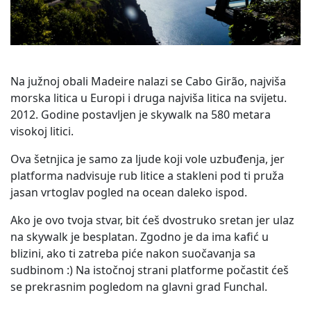
Na južnoj obali Madeire nalazi se Cabo Girão, najviša
morska litica u Europi i druga najviša litica na svijetu.
2012. Godine postavljen je skywalk na 580 metara
visokoj litici.
Ova šetnjica je samo za ljude koji vole uzbuđenja, jer
platforma nadvisuje rub litice a stakleni pod ti pruža
jasan vrtoglav pogled na ocean daleko ispod.
Ako je ovo tvoja stvar, bit ćeš dvostruko sretan jer ulaz
na skywalk je besplatan. Zgodno je da ima kafić u
blizini, ako ti zatreba piće nakon suočavanja sa
sudbinom :) Na istočnoj strani platforme počastit ćeš
se prekrasnim pogledom na glavni grad Funchal.