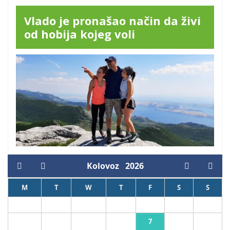
Vlado je pronašao način da živi
od hobija kojeg voli
Kolovoz
2026
M
T
W
T
F
S
S
1
2
7
3
4
5
6
8
9