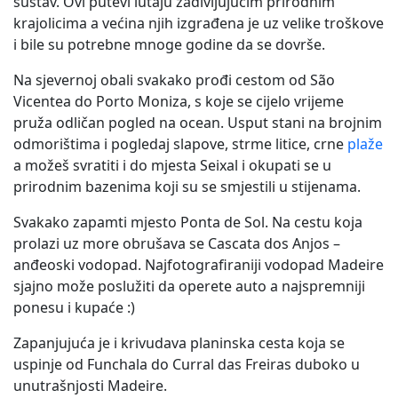
sustav. Ovi putevi lutaju zadivljujućim prirodnim
krajolicima a većina njih izgrađena je uz velike troškove
i bile su potrebne mnoge godine da se dovrše.
Na sjevernoj obali svakako prođi cestom od São
Vicentea do Porto Moniza, s koje se cijelo vrijeme
pruža odličan pogled na ocean. Usput stani na brojnim
odmorištima i pogledaj slapove, strme litice, crne
plaže
a možeš svratiti i do mjesta Seixal i okupati se u
prirodnim bazenima koji su se smjestili u stijenama.
Svakako zapamti mjesto Ponta de Sol. Na cestu koja
prolazi uz more obrušava se Cascata dos Anjos –
anđeoski vodopad. Najfotografiraniji vodopad Madeire
sjajno može poslužiti da operete auto a najspremniji
ponesu i kupaće :)
Zapanjujuća je i krivudava planinska cesta koja se
uspinje od Funchala do Curral das Freiras duboko u
unutrašnjosti Madeire.