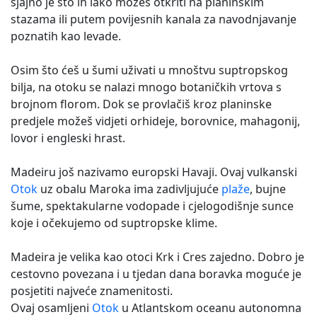
sjajno je što ih lako možeš otkriti na planinskim
stazama ili putem povijesnih kanala za navodnjavanje
poznatih kao levade.
Osim što ćeš u šumi uživati u mnoštvu suptropskog
bilja, na otoku se nalazi mnogo botaničkih vrtova s
brojnom florom. Dok se provlačiš kroz planinske
predjele možeš vidjeti orhideje, borovnice, mahagonij,
lovor i engleski hrast.
Madeiru još nazivamo europski Havaji. Ovaj vulkanski
Otok
uz obalu Maroka ima zadivljujuće
plaže
, bujne
šume, spektakularne vodopade i cjelogodišnje sunce
koje i očekujemo od suptropske klime.
Madeira je velika kao otoci Krk i Cres zajedno. Dobro je
cestovno povezana i u tjedan dana boravka moguće je
posjetiti najveće znamenitosti.
Ovaj osamljeni
Otok
u Atlantskom oceanu autonomna