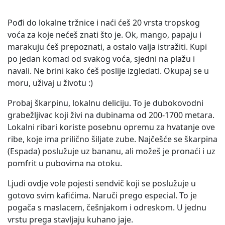
Pođi do lokalne tržnice i naći ćeš 20 vrsta tropskog
voća za koje nećeš znati što je. Ok, mango, papaju i
marakuju ćeš prepoznati, a ostalo valja istražiti. Kupi
po jedan komad od svakog voća, sjedni na plažu i
navali. Ne brini kako ćeš poslije izgledati. Okupaj se u
moru, uživaj u životu :)
Probaj škarpinu, lokalnu deliciju. To je dubokovodni
grabežljivac koji živi na dubinama od 200-1700 metara.
Lokalni ribari koriste posebnu opremu za hvatanje ove
ribe, koje ima prilično šiljate zube. Najčešće se škarpina
(Espada) poslužuje uz bananu, ali možeš je pronaći i uz
pomfrit u pubovima na otoku.
Ljudi ovdje vole pojesti sendvič koji se poslužuje u
gotovo svim kafićima. Naruči prego especial. To je
pogača s maslacem, češnjakom i odreskom. U jednu
vrstu prega stavljaju kuhano jaje.