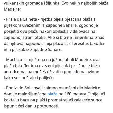
vulkanskih gromada i šljunka. Evo nekih najboljih plaža
Madeire:
- Praia da Calheta - rijetka bijela pješčana plaža s
pijeskom uvezenim iz Zapadne Sahare. Zgodno je
posjetiti ovu plažu nakon obilaska vidikovaca na
zapadnoj strani otoka. Ako si bio na Tenerifima, znaš
da njihova najpopularnija plaža Las Teresitas također
ima pijesak iz Zapadne Sahare.
- Machico - smještena na južnoj obali Madeire, ova
plaža također ima uvezeni pijesak i prilično je blizu
aerodroma, pa možeš uživati u pogledu na avione
kako se spuštaju i polijeću.
- Ponta do Sol - ovaj iznimno osunčani dio Madeire
dom je male šljunčane
plaže
od 160 metara. Ispijajući
koktel u baru na plaži i promatrajući zalazeće sunce
ispunit ćeš dan u potpunosti.