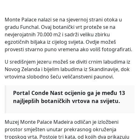
Monte Palace nalazi se na sjevernoj strani otoka u
gradu Funchal. Ovaj botanički vrt proteže se na
nevjerojatnih 70.000 m2 i sadrži veliku zbirku
egzotičnih biljaka iz cijelog svijeta. Ovdje možeš
provesti stvarno puno vremena ako voliš fotografirati.
U središnjem jezeru možeš se diviti crnim labudima iz
Novog Zelanda i bijelim labudima iz Skandinavije, dok
vrtovima slobodno šeću veličanstveni paunovi.
Portal Conde Nast ocijenio ga je među 13
najljepših botaničkih vrtova na svijetu.
Muzej Monte Palace Madeira odličan je izložbeni
prostor smješten unutar prekrasnog okruženja
tropskog vrta. Postoje tri kata, od kojih dva prikazuju