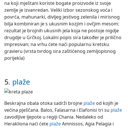
na koji mještani koriste bogate proizvode iz svoje
zemlje je izvanredan. Veliki izbor sezonskog voća i
povrća, mahunarki, divljeg jestivog zelenila i mirisnog
bilja kombiniran je s ukusnim kozjim i ovčjim mesom:
rezultat je brojnih ukusnih jela koja ne postoje nigdje
drugdje u Grčkoj. Lokalni popis sira također je prilično
impresivan; na vrhu ćete naći popularnu kretsku
gravieru (vrsta tvrdog sira zaštićenog zemljopisnog
porijekla)
5.
plaže
Beskrajna obala otoka sadrži brojne
plaže
od kojih je
većina pješčana. Balos, Falasarna i Elafonisi tri su
plaže
zavodljive ljepote u regiji Chania. Nedaleko od
Herakliona naći ćete
plaže
Amnissos, Agia Pelagia i