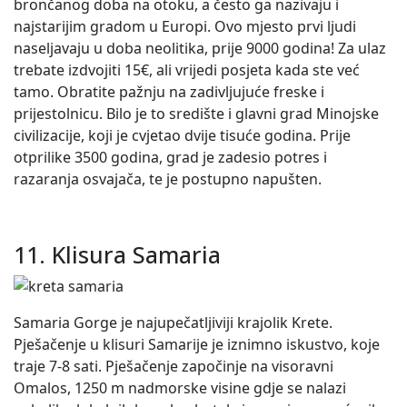
brončanog doba na otoku, a često ga nazivaju i
najstarijim gradom u Europi. Ovo mjesto prvi ljudi
naseljavaju u doba neolitika, prije 9000 godina! Za ulaz
trebate izdvojiti 15€, ali vrijedi posjeta kada ste već
tamo. Obratite pažnju na zadivljujuće freske i
prijestolnicu. Bilo je to središte i glavni grad Minojske
civilizacije, koji je cvjetao dvije tisuće godina. Prije
otprilike 3500 godina, grad je zadesio potres i
razaranja osvajača, te je postupno napušten.
11. Klisura Samaria
Samaria Gorge je najupečatljiviji krajolik Krete.
Pješačenje u klisuri Samarije je iznimno iskustvo, koje
traje 7-8 sati. Pješačenje započinje na visoravni
Omalos, 1250 m nadmorske visine gdje se nalazi