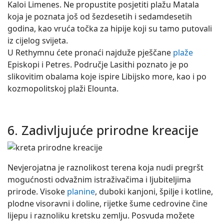
Kaloi Limenes. Ne propustite posjetiti plažu Matala
koja je poznata još od šezdesetih i sedamdesetih
godina, kao vruća točka za hipije koji su tamo putovali
iz cijelog svijeta.
U Rethymnu ćete pronaći najduže pješčane
plaže
Episkopi i Petres. Područje Lasithi poznato je po
slikovitim obalama koje ispire Libijsko more, kao i po
kozmopolitskoj plaži Elounta.
6. Zadivljujuće prirodne kreacije
Nevjerojatna je raznolikost terena koja nudi pregršt
mogućnosti odvažnim istraživačima i ljubiteljima
prirode. Visoke
planine
, duboki kanjoni, špilje i kotline,
plodne visoravni i doline, rijetke šume cedrovine čine
lijepu i raznoliku kretsku zemlju. Posvuda možete