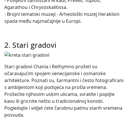
- Povijesni samostani Arkadi, Preveli, Toplou,
Agarathou i Chrysoskalitissa.
- Brojni tematski muzeji - Arheološki muzej Heraklion
spada među najznačajnije u Europi.
2. Stari gradovi
Stari gradovi Chania i Rethymno prožeti su
očaravajućim spojem venecijanske i osmanske
arhitekture. Poznati su, šarmantni i često fotografirani
s ambijentom koji podsjeća na prošla vremena.
Prošećite njihovim uskim ulicama, svratite i popijte
kavu ili gricnite nešto u tradicionalnoj konobi.
Pogledajte i vidjet ćete čarobnu patinu starih vremena
posvuda.