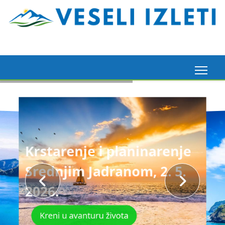
Krstarenje i planinarenje
Srednjim Jadranom, 2. 5.
2026.
Kreni u avanturu života