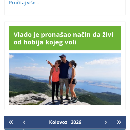
Pročitaj više...
Vlado je pronašao način da živi
od hobija kojeg voli
Kolovoz
2026