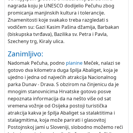
nagrada koju je UNESCO dodijelio Pečuhu zbog
promicanja manjinskih kultura i tolerancije.
Znamenitosti koje svakako treba razgledati s
vodičem su: Gazi Kasim Pašina džamija, Barbakan
(biskupska tvrđava), Bazilika sv. Petra i Pavla,
Szecheny trg, Kiraly ulica.
Zanimljivo:
Nadomak Pečuha, podno
planine
Meček, nalazi se
gotovo dva kilometra duga špilja Abaliget, koja je
ujedno i jedna od najvećih atrakcija Nacionalnog
parka Dunav - Drava. S obzirom na činjenicu da je
mnogim stanovnicima Hrvatske gotovo posve
nepoznata informacija da na nešto više od sat
vremena vožnje od Osijeka postoji turistička
atrakcija kakva je špilja Abaliget sa stalaktitima i
stalagmitima, koja može parirati i glasovitoj
Postojnskoj jami u Sloveniji, slobodno možemo reći