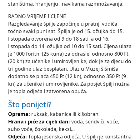
staništima, hranjenju i navikama razmnožavanja.
RADNO VRIJEME I CIJENE
Razgledavanje špilje započinje u pratnji vodiča
točno svaki puni sat. Špilja je od 15. ožujka do 15.
listopada otvorena od 9 do 18 sati, a od 16.
listopada do 14. ožujka od 10 do 15 sati. Cijena ulaza
je 1000 foritni (25 kuna) za odrasle, odnosno 800 Ft
(20 kn) za učenike i umirovljenike, dok je za djecu do
tri godine ulaz besplatan. Ulaz u Muzej šišmiša
dodatno se plaća 450 Ft (12 kn), odnosno 350 Ft (9
kn) za učenike i umirovljenike. Za posjet špilji nužna
je topla odjeća i zatvorena obuća.
Što ponijeti?
Oprema:
ruksak, kabanica ili kišobran
Hrana i piće za cijeli dan:
voda, sendviči, voće,
suho voće, čokolada, keksi...
Odjeća:
Topla jesenska odjeća. U špilji je konstantna