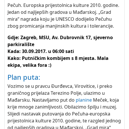
Pečuh. Europska prijestolnica kulture 2010. godine.
Jedan od najljepših gradova u Mađarskoj. „Grad
mira“ nagrada koju je UNESCO dodijelio Pečuhu
zbog promicanja manjinskih kultura i tolerancije.
Gdje: Zagreb, MSU, Av. Dubrovnik 17, sjeverno
parkiralište
Kada: 30.09.2017. u 06:00 sati
Kako: Putničkim kombijem s 8 mjesta. Mala
ekipa, velika fora :)
Plan puta:
Vozimo se u pravcu Đurđevca, Virovitice, i preko
graničnog prijelaza Terezino Polje, ulazimo u
Mađarsku. Nastavljamo put do
planine
Meček, koja
krije mnoge zanimljivosti. Obilazimo špilju i muzej.
Slijedi nastavak putovanja do Pečuha-europska
prijestolnica kulture 2010. godine, te razgled jednog
od najljepših gradova u Mađarskoj. „Grad mira“