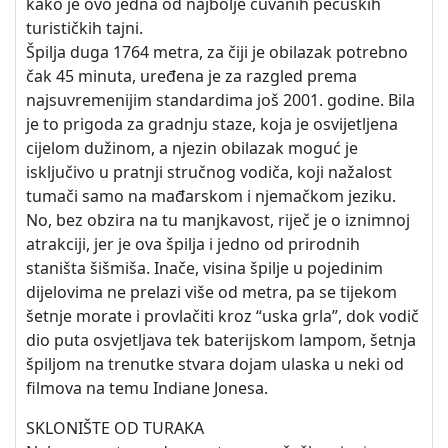
kako je ovo jedna od najbolje čuvanih pečuških
turističkih tajni.
Špilja duga 1764 metra, za čiji je obilazak potrebno
čak 45 minuta, uređena je za razgled prema
najsuvremenijim standardima još 2001. godine. Bila
je to prigoda za gradnju staze, koja je osvijetljena
cijelom dužinom, a njezin obilazak moguć je
isključivo u pratnji stručnog vodiča, koji nažalost
tumači samo na mađarskom i njemačkom jeziku.
No, bez obzira na tu manjkavost, riječ je o iznimnoj
atrakciji, jer je ova špilja i jedno od prirodnih
staništa šišmiša. Inače, visina špilje u pojedinim
dijelovima ne prelazi više od metra, pa se tijekom
šetnje morate i provlačiti kroz “uska grla”, dok vodič
dio puta osvjetljava tek baterijskom lampom, šetnja
špiljom na trenutke stvara dojam ulaska u neki od
filmova na temu Indiane Jonesa.
SKLONIŠTE OD TURAKA