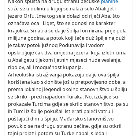
Nakon spusta na drugu stranu pečuške
planine
stiže se u dolinu u kojoj se nalazi selo Abaliget i
jezero Orfu. Ime tog sela dolazi od riječi Aba, što
označava oca i Liget, što se odnosi na karakter
krajolika. Smatra se da je špilja formirana prije pola
milijuna godina, a potok koji teče duž špilje najduži
je takav potok južnog Podunavlja i vodom
opskrbljuje čak dva umjetna jezera, koja izletnicima
u Abaligetu tijekom ljetnih mjeseci nude veslanje,
ribolov, ali i mogućnost kupanja.
Arheološka istraživanja pokazuju da je ova špilja
korištena kao sklonište još u pretpovijesno doba, a
prema lokalnoj legendi okolno stanovništvo u špilju
se skrilo i pred napadom Turaka. No, izdajice su
prokazale Turcima gdje se skrilo stanovništvo, pa su
ih Turci iz špilje pokušali istjerati paleći vatru i
puštajući dim u špilju. Mađarsko stanovništvo
povuklo se na drugu stranu pećine, gdje su otkrili
tajni prolaz i potom su Turke napali s leđa i