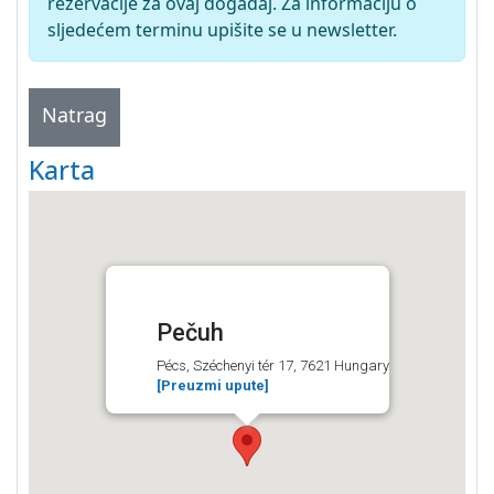
rezervacije za ovaj događaj. Za informaciju o
sljedećem terminu upišite se u newsletter.
Natrag
Karta
Pečuh
Pécs, Széchenyi tér 17, 7621 Hungary
[Preuzmi upute]