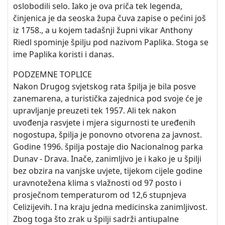
oslobodili selo. Iako je ova priča tek legenda,
činjenica je da seoska župa čuva zapise o pećini još
iz 1758., a u kojem tadašnji župni vikar Anthony
Riedl spominje špilju pod nazivom Paplika. Stoga se
ime Paplika koristi i danas.
PODZEMNE TOPLICE
Nakon Drugog svjetskog rata špilja je bila posve
zanemarena, a turistička zajednica pod svoje će je
upravljanje preuzeti tek 1957. Ali tek nakon
uvođenja rasvjete i mjera sigurnosti te uređenih
nogostupa, špilja je ponovno otvorena za javnost.
Godine 1996. špilja postaje dio Nacionalnog parka
Dunav - Drava. Inače, zanimljivo je i kako je u špilji
bez obzira na vanjske uvjete, tijekom cijele godine
uravnotežena klima s vlažnosti od 97 posto i
prosječnom temperaturom od 12,6 stupnjeva
Celizijevih. I na kraju jedna medicinska zanimljivost.
Zbog toga što zrak u špilji sadrži antiupalne