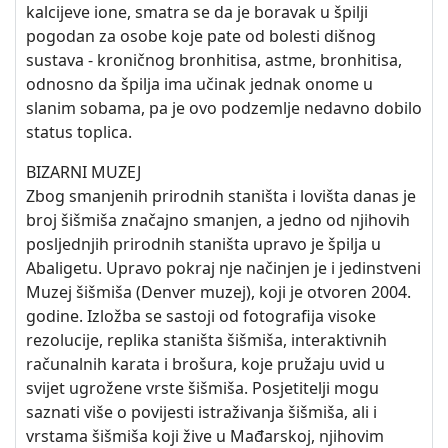
kalcijeve ione, smatra se da je boravak u špilji
pogodan za osobe koje pate od bolesti dišnog
sustava - kroničnog bronhitisa, astme, bronhitisa,
odnosno da špilja ima učinak jednak onome u
slanim sobama, pa je ovo podzemlje nedavno dobilo
status toplica.
BIZARNI MUZEJ
Zbog smanjenih prirodnih staništa i lovišta danas je
broj šišmiša značajno smanjen, a jedno od njihovih
posljednjih prirodnih staništa upravo je špilja u
Abaligetu. Upravo pokraj nje načinjen je i jedinstveni
Muzej šišmiša (Denver muzej), koji je otvoren 2004.
godine. Izložba se sastoji od fotografija visoke
rezolucije, replika staništa šišmiša, interaktivnih
računalnih karata i brošura, koje pružaju uvid u
svijet ugrožene vrste šišmiša. Posjetitelji mogu
saznati više o povijesti istraživanja šišmiša, ali i
vrstama šišmiša koji žive u Mađarskoj, njihovim