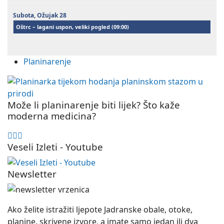
Subota,
Ožujak
28
Oštrc – lagani uspon, veliki pogled (
09:00
)
Planinarenje
Može li planinarenje biti lijek? Što kaže
moderna medicina?
Veseli Izleti - Youtube
Newsletter
Ako želite istražiti ljepote Jadranske obale, otoke,
planine, skrivene izvore, a imate samo jedan ili dva