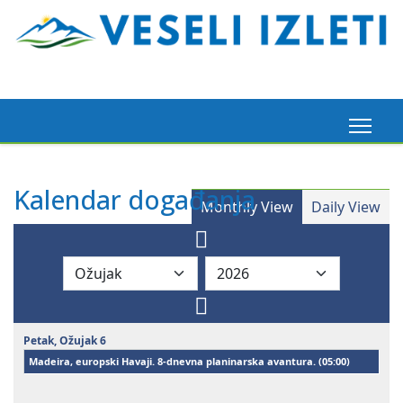
Madeira, 6. 3. 2026.
Kalendar događanja
Monthly View
Daily View
Pogledaj ovdje
Petak,
Ožujak
6
Madeira, europski Havaji. 8-dnevna planinarska avantura. (
05:00
)